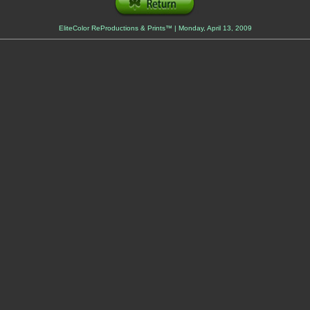
EliteColor ReProductions & Prints™ | Monday, April 13, 2009