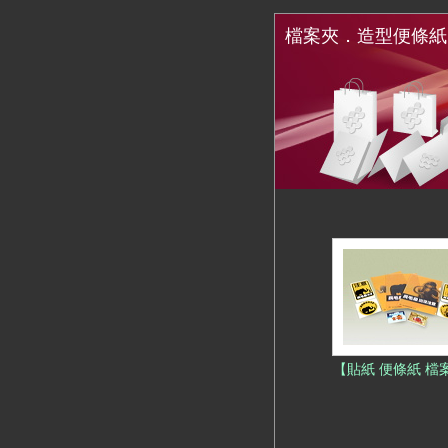
檔案夾．造型便條紙
【貼紙 便條紙 檔