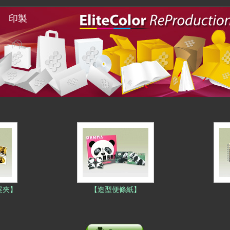
 印製
案夾】
【造型便條紙】