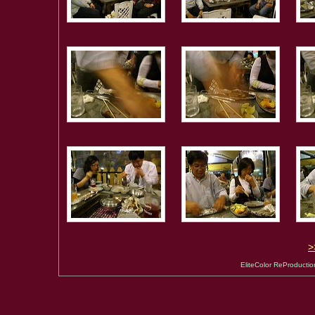
EliteColor ReProducti